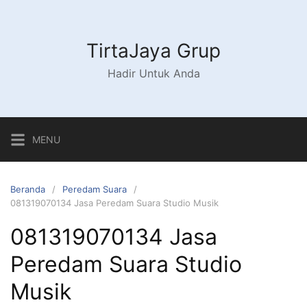
Langsung
ke
konten
TirtaJaya Grup
Hadir Untuk Anda
MENU
Beranda
Peredam Suara
081319070134 Jasa Peredam Suara Studio Musik
081319070134 Jasa
Peredam Suara Studio
Musik