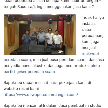
Itulah beberapa alasan kenapa kami hadir di tengah –
tengah Saudara/i, ingin menggunakan jasa kami ?
Tidak hanya
instalasi
sistem
peredaman,
kami juga
menjual
rockwool
peredam suara
, men jual busa peredam suara, dan jasa
penyedia panel akustik, dan juga memproduksi
pintu
partisi geser peredam suara
Bapak/Ibu dapat melihat hasil pekerjaan kami di
website resmi kami
https://www.dewaperedamruangan.com/
Bapak/Ibu mencari ahli dalam Jasa pembuatan studio