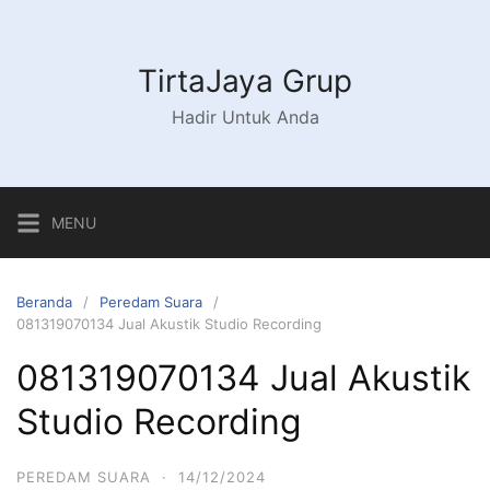
Langsung
ke
konten
TirtaJaya Grup
Hadir Untuk Anda
MENU
Beranda
Peredam Suara
081319070134 Jual Akustik Studio Recording
081319070134 Jual Akustik
Studio Recording
PEREDAM SUARA
·
14/12/2024