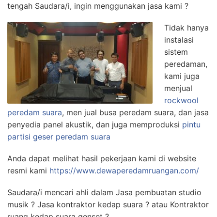
tengah Saudara/i, ingin menggunakan jasa kami ?
Tidak hanya
instalasi
sistem
peredaman,
kami juga
menjual
rockwool
peredam suara
, men jual busa peredam suara, dan jasa
penyedia panel akustik, dan juga memproduksi
pintu
partisi geser peredam suara
Anda dapat melihat hasil pekerjaan kami di website
resmi kami
https://www.dewaperedamruangan.com/
Saudara/i mencari ahli dalam Jasa pembuatan studio
musik ? Jasa kontraktor kedap suara ? atau Kontraktor
ruang kedap suara genset ?