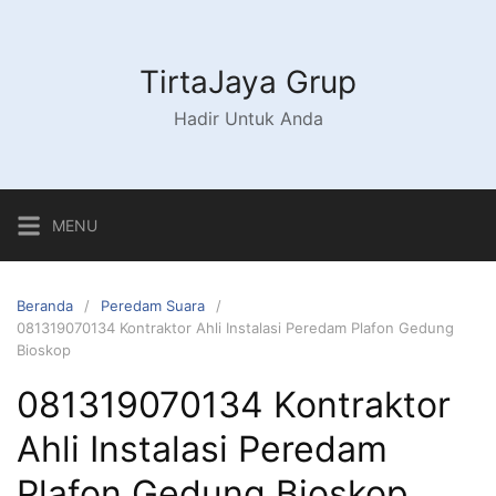
Langsung
ke
konten
TirtaJaya Grup
Hadir Untuk Anda
MENU
Beranda
Peredam Suara
081319070134 Kontraktor Ahli Instalasi Peredam Plafon Gedung
Bioskop
081319070134 Kontraktor
Ahli Instalasi Peredam
Plafon Gedung Bioskop