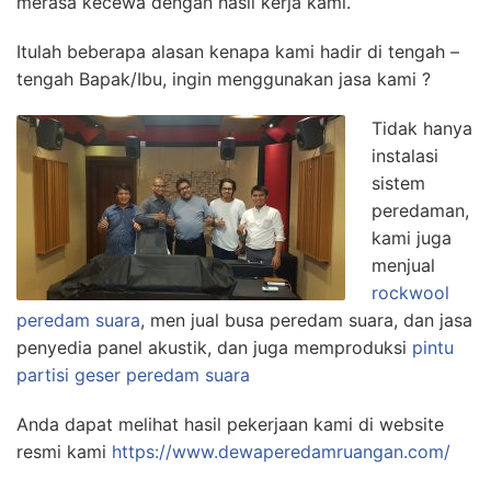
merasa kecewa dengan hasil kerja kami.
Itulah beberapa alasan kenapa kami hadir di tengah –
tengah Bapak/Ibu, ingin menggunakan jasa kami ?
Tidak hanya
instalasi
sistem
peredaman,
kami juga
menjual
rockwool
peredam suara
, men jual busa peredam suara, dan jasa
penyedia panel akustik, dan juga memproduksi
pintu
partisi geser peredam suara
Anda dapat melihat hasil pekerjaan kami di website
resmi kami
https://www.dewaperedamruangan.com/