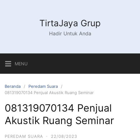
Langsung
ke
konten
TirtaJaya Grup
Hadir Untuk Anda
MENU
Beranda
Peredam Suara
081319070134 Penjual Akustik Ruang Seminar
081319070134 Penjual
Akustik Ruang Seminar
PEREDAM SUARA
·
22/08/2023