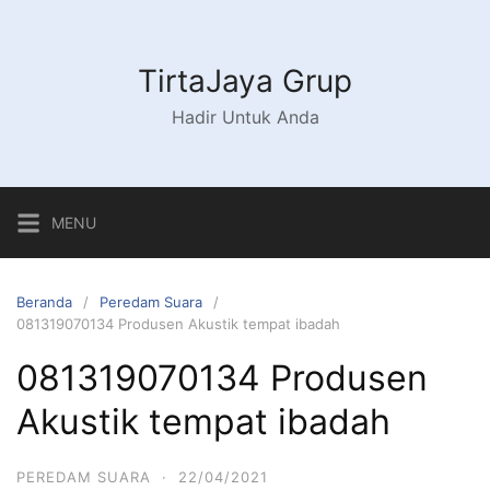
Langsung
ke
konten
TirtaJaya Grup
Hadir Untuk Anda
MENU
Beranda
Peredam Suara
081319070134 Produsen Akustik tempat ibadah
081319070134 Produsen
Akustik tempat ibadah
PEREDAM SUARA
·
22/04/2021