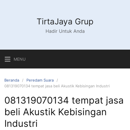
Langsung
ke
konten
TirtaJaya Grup
Hadir Untuk Anda
MENU
Beranda
Peredam Suara
081319070134 tempat jasa beli Akustik Kebisingan Industri
081319070134 tempat jasa
beli Akustik Kebisingan
Industri