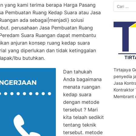
Cari
an yang kami terima berapa Harga Pasang
untuk:
sa Pembuatan Ruang Kedap Suara atau Jasa
angan ada sebagai|menjadi} solusi
ebut. perusahaan Jasa Pembuatan Ruang
r Peredam Suara Ruangan dapat membantu
kan anjuran konsep ruang kedap suara
ial yang diperlukan dan tidak ketinggalan
Bapak/Ibu butuhkan.
Tirtajaya 
Dan tahukah
penyedia ja
Anda bagaimana
Jasa Kontr
menata ruangan
Kontraktor
kedap suara
Membrant d
dengan metode
tersebut ? Mari
kita telaah sedikit
tentang teknik
tersebut. metode