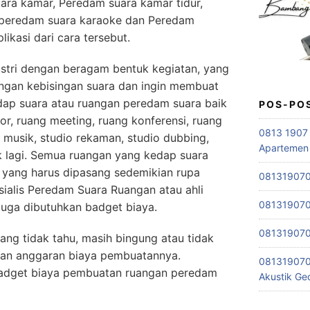
ra kamar, Peredam suara kamar tidur,
 peredam suara karaoke dan Peredam
ikasi dari cara tersebut.
stri dengan beragam bentuk kegiatan, yang
engan kebisingan suara dan ingin membuat
dap suara atau ruangan peredam suara baik
POS-PO
or, ruang meeting, ruang konferensi, ruang
0813 1907 
 musik, studio rekaman, studio dubbing,
Apartemen
k lagi. Semua ruangan yang kedap suara
yang harus dipasang sedemikian rupa
0813190701
alis Peredam Suara Ruangan atau ahli
0813190701
uga dibutuhkan badget biaya.
0813190701
ang tidak tahu, masih bingung atau tidak
dan anggaran biaya pembuatannya.
081319070
badget biaya pembuatan ruangan peredam
Akustik G