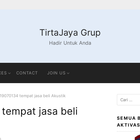
TirtaJaya Grup
Hadir Untuk Anda
CES
CONTACT
JOIN US
19070134 tempat jasa beli Akustik
Cari
untuk:
tempat jasa beli
SEMUA 
AKTIVA
6