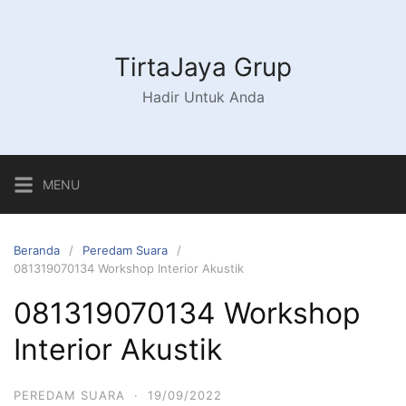
Langsung
ke
konten
TirtaJaya Grup
Hadir Untuk Anda
MENU
Beranda
Peredam Suara
081319070134 Workshop Interior Akustik
081319070134 Workshop
Interior Akustik
PEREDAM SUARA
·
19/09/2022