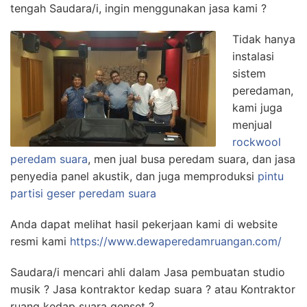
tengah Saudara/i, ingin menggunakan jasa kami ?
Tidak hanya
instalasi
sistem
peredaman,
kami juga
menjual
rockwool
peredam suara
, men jual busa peredam suara, dan jasa
penyedia panel akustik, dan juga memproduksi
pintu
partisi geser peredam suara
Anda dapat melihat hasil pekerjaan kami di website
resmi kami
https://www.dewaperedamruangan.com/
Saudara/i mencari ahli dalam Jasa pembuatan studio
musik ? Jasa kontraktor kedap suara ? atau Kontraktor
ruang kedap suara genset ?