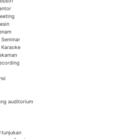
dustri
antor
eeting
esin
Senam
 Seminar
 Karaoke
Rekaman
ecording
nsi
ang auditorium
rtunjukan