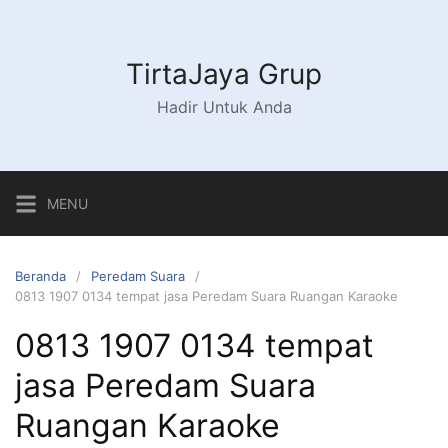
Langsung
ke
konten
TirtaJaya Grup
Hadir Untuk Anda
MENU
Beranda
Peredam Suara
0813 1907 0134 tempat jasa Peredam Suara Ruangan Karaoke
0813 1907 0134 tempat
jasa Peredam Suara
Ruangan Karaoke