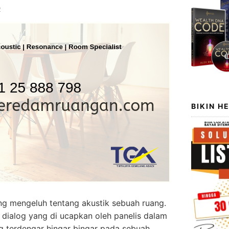
2
BIKIN H
ng mengeluh tentang akustik sebuah ruang.
a dialog yang di ucapkan oleh panelis dalam
g terdengar hingar bingar pada sebuah