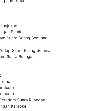
ang auditorium
rtunjukan
angan Seminar
am Suara Ruang Seminar
Kedap Suara Ruang Seminar
am Suara Ruangan
d
ording
industri
n audio
 Peredam Suara Ruangan
angan Karaoke