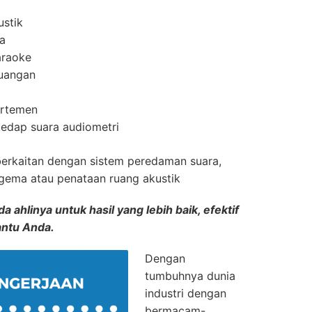
ustik
a
araoke
uangan
artemen
edap suara audiometri
berkaitan dengan sistem peredaman suara,
rgema atau penataan ruang akustik
 ahlinya untuk hasil yang lebih baik, efektif
antu Anda.
Dengan
tumbuhnya dunia
industri dengan
bermacam-