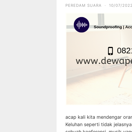
PEREDAM SUARA
·
10/07/202
acap kali kita mendengar ora
Keluhan seperti tidak jelasny
sebuah konferensi, musik yan