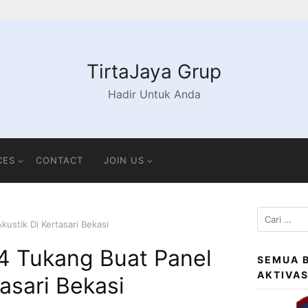
TirtaJaya Grup
Hadir Untuk Anda
CES
CONTACT
JOIN US
Cari
ustik Di Kertasari Bekasi
untuk:
4 Tukang Buat Panel
SEMUA 
AKTIVA
tasari Bekasi