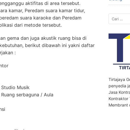
ngganggu aktifitas di area tersebut.
ra kamar, Peredam suara kamar tidur,
Cari
 peredam suara karaoke dan Peredam
untuk:
likasi dari metode tersebut.
n gema dan juga akustik ruang bisa di
 kebutuhan, berikut dibawah ini yakni daftar
jakan :
ntor
Tirtajaya 
penyedia ja
 Studio Musik
Jasa Kontr
Ruang serbaguna / Aula
Kontraktor
Membrant d
nsi