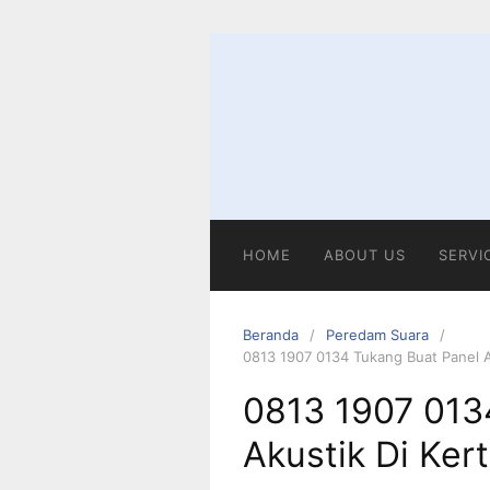
Langsung
ke
konten
HOME
ABOUT US
SERVI
Beranda
Peredam Suara
0813 1907 0134 Tukang Buat Panel Ak
0813 1907 013
Akustik Di Ker