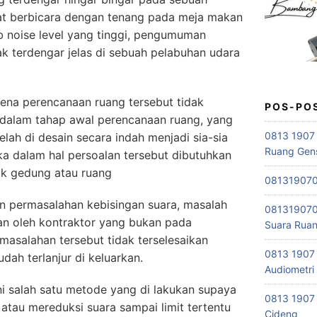
pat berbicara dengan tenang pada meja makan
 noise level yang tinggi, pengumuman
k terdengar jelas di sebuah pelabuhan udara
arena perencanaan ruang tersebut tidak
POS-PO
 dalam tahap awal perencanaan ruang, yang
0813 1907
ah di desain secara indah menjadi sia-sia
Ruang Gen
ka dalam hal persoalan tersebut dibutuhkan
tik gedung atau ruang
0813190701
n permasalahan kebisingan suara, masalah
0813190701
an oleh kontraktor yang bukan pada
Suara Rua
asalahan tersebut tidak terselesaikan
0813 1907
ah terlanjur di keluarkan.
Audiometri
i salah satu metode yang di lakukan supaya
0813 1907 
atau mereduksi suara sampai limit tertentu
Cideng