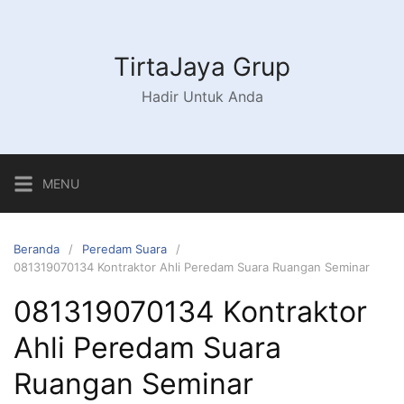
Langsung
ke
konten
TirtaJaya Grup
Hadir Untuk Anda
MENU
Beranda
Peredam Suara
081319070134 Kontraktor Ahli Peredam Suara Ruangan Seminar
081319070134 Kontraktor
Ahli Peredam Suara
Ruangan Seminar