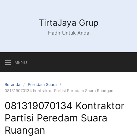
Langsung
ke
konten
TirtaJaya Grup
Hadir Untuk Anda
MENU
Beranda
Peredam Suara
081319070134 Kontraktor Partisi Peredam Suara Ruangan
081319070134 Kontraktor
Partisi Peredam Suara
Ruangan