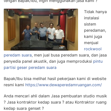
tengah Bapak/Ibu, ingin menggunakan jasa kami ?
Tidak hanya
instalasi
sistem
peredaman,
kami juga
menjual
rockwool
peredam suara
, men jual busa peredam suara, dan jasa
penyedia panel akustik, dan juga memproduksi
pintu
partisi geser peredam suara
Bapak/Ibu bisa melihat hasil pekerjaan kami di website
resmi kami
https://www.dewaperedamruangan.com/
Anda mencari ahli dalam Jasa pembuatan studio musik
? Jasa kontraktor kedap suara ? atau Kontraktor ruang
kedap suara genset ?