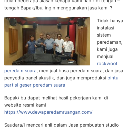
Itulah beberapa alasan kenapa kami hadir di tengah –
tengah Bapak/Ibu, ingin menggunakan jasa kami ?
Tidak hanya
instalasi
sistem
peredaman,
kami juga
menjual
rockwool
peredam suara
, men jual busa peredam suara, dan jasa
penyedia panel akustik, dan juga memproduksi
pintu
partisi geser peredam suara
Bapak/Ibu dapat melihat hasil pekerjaan kami di
website resmi kami
https://www.dewaperedamruangan.com/
Saudara/i mencari ahli dalam Jasa pembuatan studio