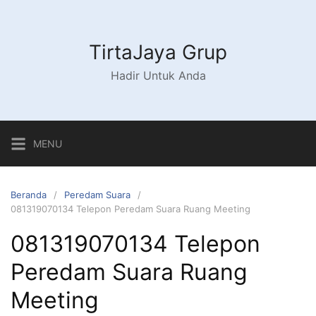
Langsung
ke
konten
TirtaJaya Grup
Hadir Untuk Anda
MENU
Beranda
Peredam Suara
081319070134 Telepon Peredam Suara Ruang Meeting
081319070134 Telepon
Peredam Suara Ruang
Meeting