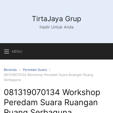
Langsung
ke
konten
TirtaJaya Grup
Hadir Untuk Anda
MENU
Beranda
Peredam Suara
081319070134 Workshop Peredam Suara Ruangan Ruang
Serbaguna
081319070134 Workshop
Peredam Suara Ruangan
Ruang Serbaguna